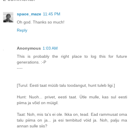
space_maze
11:45 PM
Oh god. Thanks so much!
Reply
Anonymous
1:03 AM
This is probably the right place to log this for future
generations. :-P
----
[Turul. Eesti taat müüb talu toodangut, hunt tuleb ligi.]
Hunt: Nuoh... privet, eesti taat. Ütle mulle, kas sul eesti
piima ja võid on müigil.
Taat: Noh, mis ta's ei ole. Ikka on, tead. Ead rammusat oma
talu piima on ja... ja esi tembitud vöid ja. Noh, palju ma
annan sulle siis?