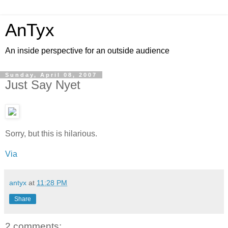
AnTyx
An inside perspective for an outside audience
Sunday, April 08, 2007
Just Say Nyet
Sorry, but this is hilarious.
Via
antyx
at
11:28 PM
Share
2 comments: