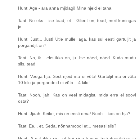
Hunt: Age - ära anna mjidagi! Mina njeid ei taha.
Taat: No eks... ise tead, et... Glient on, tead, meil kuningas
ja...
Hunt: Just... Just! Ütle mulle, aga, kas sul eesti gartuljit ja
porgandjit on?
Taat: No, ik... eks ikka on, ju. Ise näed, näed. Kuda mudu
siis, tead.
Hunt: Veega hja. Sest njeid ma ei võta! Gartuljit ma ei võta
10 kilo ja porgandeid ei võta... 4 kilo!
Taat: Nooh, jah. Kas on veel midagist, mida erra ei soovi
osta?
Hunt: Jjaah. Keike, mis on eesti oma! Nuoh – kas on hja?
Taat: Ee... et. Seda, nõnnamoodi et... mesasi siis?
Hunt: A vat ikka sje, et kui sinu kaupu baikateeritakse ja