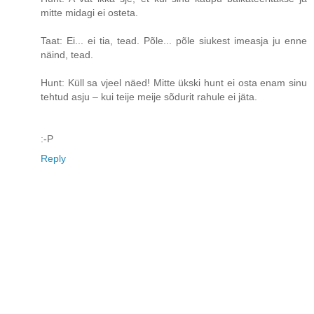
mitte midagi ei osteta.
Taat: Ei... ei tia, tead. Põle... põle siukest imeasja ju enne
näind, tead.
Hunt: Küll sa vjeel näed! Mitte ükski hunt ei osta enam sinu
tehtud asju – kui teije meije sõdurit rahule ei jäta.
:-P
Reply